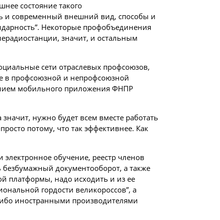
шнее состояние такого
сть и современный внешний вид, способы и
олидарность”. Некоторые профобъединения
лерадиостанции, значит, и остальным
оциальные сети отраслевых профсоюзов,
ие в профсоюзной и непрофсоюзной
лением мобильного приложения ФНПР
значит, нужно будет всем вместе работать
 просто потому, что так эффективнее. Как
 электронное обучение, реестр членов
ь безбумажный документооборот, а также
й платформы, надо исходить и из ее
иональной гордости великороссов”, а
 либо иностранными производителями