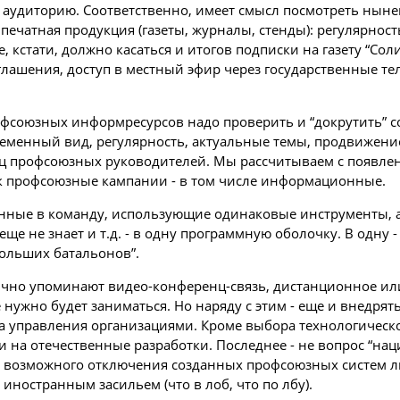
аудиторию. Соответственно, имеет смысл посмотреть ныне
печатная продукция (газеты, журналы, стенды): регулярно
, кстати, должно касаться и итогов подписки на газету “С
лашения, доступ в местный эфир через государственные те
фсоюзных информресурсов надо проверить и “докрутить” с
ременный вид, регулярность, актуальные темы, продвижен
раниц профсоюзных руководителей. Мы рассчитываем с появ
ок профсоюзные кампании - в том числе информационные.
ные в команду, использующие одинаковые инструменты, а 
ще не знает и т.д. - в одну программную оболочку. В одну -
больших батальонов”.
ычно упоминают видео-конференц-связь, дистанционное или
нужно будет заниматься. Но наряду с этим - еще и внедрят
а управления организациями. Кроме выбора технологическо
 на отечественные разработки. Последнее - не вопрос “нац
ть возможного отключения созданных профсоюзных систем
иностранным засильем (что в лоб, что по лбу).