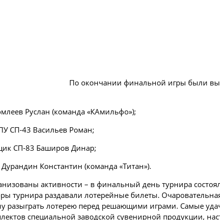
По окончании финальной игры были вы
млеев Руслан (команда «КАмильфо»);
У СП-43 Васильев Роман;
ик СП-83 Баширов Динар;
Дурандин Константин (команда «Титан»).
анизованы активности – в финальный день турнира состоя
оры турнира раздавали лотерейные билеты. Очаровательн
ну разыграть лотерею перед решающими играми. Самые уда
плектов специальной заводской сувенирной продукции, на