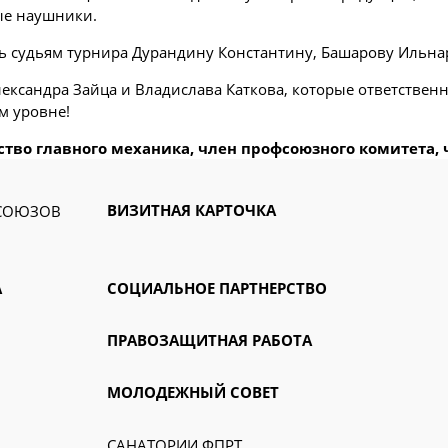
ые наушники.
ь судьям турнира Дурандину Константину, Башарову Ильнар
ксандра Зайца и Владислава Каткова, которые ответственн
м уровне!
ство главного механика, член профсоюзного комитета,
ВИЗИТНАЯ КАРТОЧКА
ФСОЮЗОВ
А
СОЦИАЛЬНОЕ ПАРТНЕРСТВО
ПРАВОЗАЩИТНАЯ РАБОТА
МОЛОДЕЖНЫЙ СОВЕТ
САНАТОРИИ ФПРТ