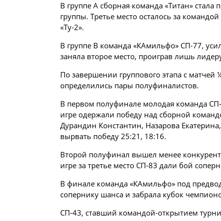
В группе А сборная команда «Титан» стала 
группы. Третье место осталось за командой
«Ту-2».
В группе В команда «КАмильфо» СП-77, уси
заняла второе место, проиграв лишь лидер
По завершении группового этапа с матчей
определились пары полуфиналистов.
В первом полуфинале молодая команда СП-
игре одержали победу над сборной команд
Дурандин Константин, Назарова Екатерина,
вырвать победу 25:21, 18:16.
Второй полуфинал вышел менее конкурентны
игре за третье место СП-83 дали бой сопер
В финале команда «КАмильфо» под предводи
сопернику шанса и забрала кубок чемпионов 
СП-43, ставший командой-открытием турни