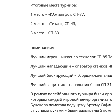
Итоговые места турнира:
1 место – «КАмильфо», СП-77,
2 место – «Титан», СП-43,
3 место – СП-83.
номинациям:
Лучший игрок – инженер-технолог СП-85 То
Лучший нападающий – оператор станков ЧП
Лучший блокирующий – сборщик-клепальщ
Лучший защитник – начальник бюро СП-31 
В рамках волейбольного турнира были орг
которым каждый игровой вечер организат
Бунакова помогала ведущему Артёму Сафи
с пустыми руками – были разыграны 5 ком