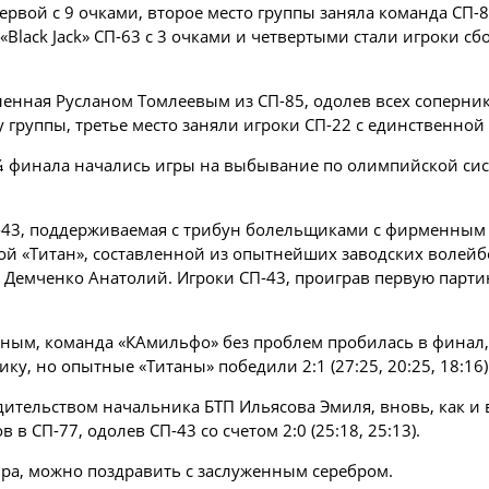
первой с 9 очками, второе место группы заняла команда СП-
 «Black Jack» СП-63 с 3 очками и четвертыми стали игроки с
ленная Русланом Томлеевым из СП-85, одолев всех сопернико
у группы, третье место заняли игроки СП-22 с единственной
 ¼ финала начались игры на выбывание по олимпийской сис
43, поддерживаемая с трибун болельщиками с фирменным с
ой «Титан», составленной из опытнейших заводских волейб
 Демченко Анатолий. Игроки СП-43, проиграв первую парти
м, команда «КАмильфо» без проблем пробилась в финал, об
нику, но опытные «Титаны» победили 2:1 (27:25, 20:25, 18:1
тельством начальника БТП Ильясова Эмиля, вновь, как и во
в СП-77, одолев СП-43 со счетом 2:0 (25:18, 25:13).
ра, можно поздравить с заслуженным серебром.