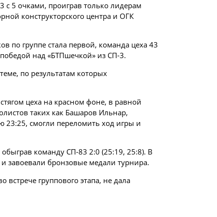
83 с 5 очками, проиграв только лидерам
борной конструкторского центра и ОГК
в по группе стала первой, команда цеха 43
 победой над «БТПшечкой» из СП-3.
теме, по результатам которых
тягом цеха на красном фоне, в равной
олистов таких как Башаров Ильнар,
ю 23:25, смогли переломить ход игры и
ыграв команду СП-83 2:0 (25:19, 25:8). В
6) и завоевали бронзовые медали турнира.
 встрече группового этапа, не дала