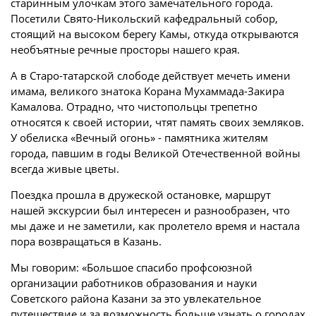
старинным улочкам этого замечательного города.
Посетили Свято-Никольский кафедральный собор,
стоящий на высоком берегу Камы, откуда открываются
необъятные речные просторы нашего края.
А в Старо-татарской слободе действует мечеть имени
имама, великого знатока Корана Мухаммада-Закира
Камалова. Отрадно, что чистопольцы трепетно
относятся к своей истории, чтят память своих земляков.
У обелиска «Вечный огонь» - памятника жителям
города, павшим в годы Великой Отечественной войны
всегда живые цветы.
Поездка прошла в дружеской остановке, маршрут
нашей экскурсии был интересен и разнообразен, что
мы даже и не заметили, как пролетело время и настала
пора возвращаться в Казань.
Мы говорим: «Большое спасибо профсоюзной
организации работников образования и науки
Советского района Казани за это увлекательное
путешествие и за возможность больше узнать о городах