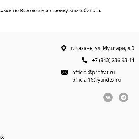
екамск не Всесоюзную стройку химкобината.
г. Казань, ул. Муштари, д.9
+7 (843) 236-93-14
official@proftat.ru
official16@yandex.ru
ЫХ