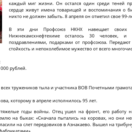
каждый миг жизни. Он остался один среди теней пр
сердце живут имена товарищей и воспоминания о би
никто не должен забыть. 8 апреля он отметил свое 99-л
В эти дни Профсоюз НКНХ навещает своих п
Нижнекамскнефтехиме осталось 30 человек, и 
поздравлениями, подарками от профсоюза. Передают
стойкость и непоколебимое мужество от всего многочи
:
 000 рублей.
всех тружеников тыла и участника ВОВ Почетными грамота
ова, которому в апреле исполнилось 95 лет.
 тяжелые годы войны. Отец ушел на фронт, его работу н
емлю на быках: «Сначала пытались на коровах, но они не
гласили на слет передовиков в Азнакаево. Вышел на трибуну
уфабрикатами».