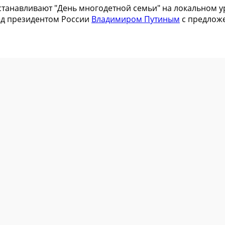
устанавливают "День многодетной семьи" на локальном 
ед президентом России
Владимиром Путиным
с предложе