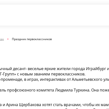
тан
Праздник первоклассников
ычный десант- веселые яркие жители города Играйбург
НГ-Групп» с новым званием первоклассников.
-променаде, в играх, интерактивах от Альметьевского у
ель профсоюзного комитета Людмила Туркина. Она пожел
а и Арина Щербакова хотят стать врачами, чтобы их ма