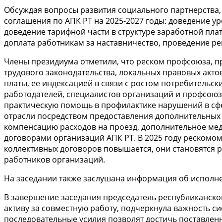
Обсуждая вопросы развития социального партнерства,
соглашения по АПК РТ на 2025-2027 годы: доведение ур
доведение тарифной части в структуре заработной пла
доплата работникам за наставничество, проведение р
Члены президиума отметили, что реском профсоюза, п
трудового законодательства, локальных правовых акто
платы, ее индексацией в связи с ростом потребительск
работодателей, специалистов организаций и профсоюзн
практическую помощь в профилактике нарушений в сфе
отрасли посредством предоставления дополнительных 
компенсацию расходов на проезд, дополнительное мед
договорами организаций АПК РТ. В 2025 году рескомо
коллективных договоров повышается, они становятся
работников организаций.
На заседании также заслушана информация об исполне
В завершение заседания председатель республиканск
активу за совместную работу, подчеркнула важность 
последовательные усилия позволят достичь поставлен