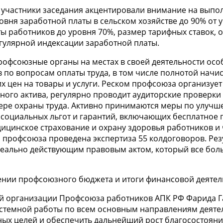
 участники заседания акцентировали внимание на выпо
овня заработной платы в сельском хозяйстве до 90% от 
ты работников до уровня 70%, размер тарифных ставок, 
егулярной индексации заработной платы.
рофсоюзные органы на местах в своей деятельности ос
в по вопросам оплаты труда, в том числе полнотой нач
их цен на товары и услуги. Реском профсоюза организуе
ого актива, регулярно проводит аудиторские проверки 
ре охраны труда. Активно принимаются меры по улучше
социальных льгот и гарантий, включающих бесплатное 
ицинское страхование и охрану здоровья работников и
м профсоюза проведена экспертиза 55 колдоговоров. Ре
 реально действующим правовым актом, который все бо
нии профсоюзного бюджета и итоги финансовой деятель
ой организации Профсоюза работников АПК РФ Фарида 
системной работы по всем основным направлениям деяте
ных целей и обеспечить дальнейший рост благосостояни