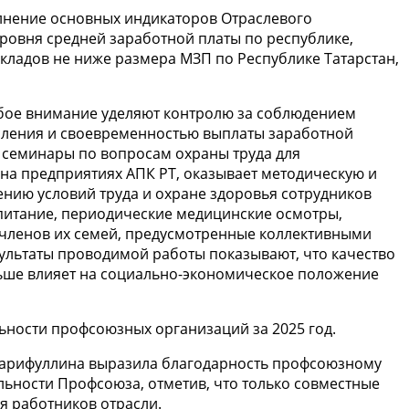
лнение основных индикаторов Отраслевого
уровня средней заработной платы по республике,
окладов не ниже размера МЗП по Республике Татарстан,
обое внимание уделяют контролю за соблюдением
исления и своевременностью выплаты заработной
т семинары по вопросам охраны труда для
на предприятиях АПК РТ, оказывает методическую и
нию условий труда и охране здоровья сотрудников
питание, периодические медицинские осмотры,
 членов их семей, предусмотренные коллективными
зультаты проводимой работы показывают, что качество
льше влияет на социально-экономическое положение
ности профсоюзных организаций за 2025 год.
Гарифуллина выразила благодарность профсоюзному
льности Профсоюза, отметив, что только совместные
я работников отрасли.