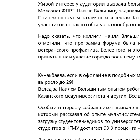
Живой интерес у аудитории вызвала больш
Молсовет ФПРТ. Наилю Вяльшину задавали 
Причем по самым различным аспектам. Кста
участников от такого объема разнообразно
Надо сказать, что коллеги Наиля Вяльш
отметили, что программа форума была 
ветеранского профактива. Более того, и 
принять в нем участие гораздо большему 
Кунакбаева, если в оффлайне в подобных ме
выросло до 29!
Вслед за Наилем Вяльшиным опытом работы
Казанского медуниверситета и других. Все
Особый интерес у собравшихся вызвало вы
который рассказал об опыте мультисистем
загрузку студентов-медиков по университе
студентов в КГМУ достигает 99,9 процента!
Далее опытом работы по обучению молоде