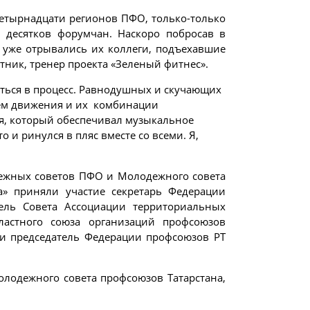
 четырнадцати регионов ПФО, только-только
 десятков форумчан. Наскоро побросав в
» уже отрывались их коллеги, подъехавшие
тник, тренер проекта «Зеленый фитнес».
читься в процесс. Равнодушных и скучающих
тем движения и их комбинации
ия, который обеспечивал музыкальное
 и ринулся в пляс вместе со всеми. Я,
дежных советов ПФО и Молодежного совета
а» приняли участие секретарь Федерации
ель Совета Ассоциации территориальных
ластного союза организаций профсоюзов
и председатель Федерации профсоюзов РТ
лодежного совета профсоюзов Татарстана,