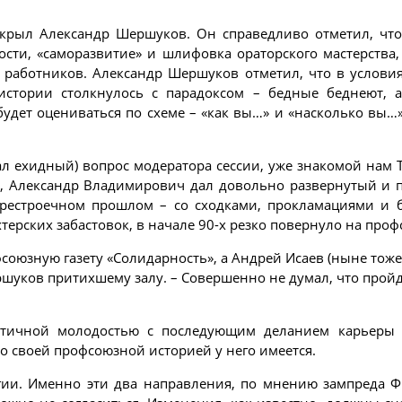
крыл Александр Шершуков. Он справедливо отметил, ч
и, «саморазвитие» и шлифовка ораторского мастерства, 
работников. Александр Шершуков отметил, что в услови
истории столкнулось с парадоксом – бедные беднеют, а 
удет оцениваться по схеме – «как вы…» и «насколько вы…»
л ехидный) вопрос модератора сессии, уже знакомой нам 
, Александр Владимирович дал довольно развернутый и п
рестроечном прошлом – со сходками, прокламациями и б
ерских забастовок, в начале 90-х резко повернуло на про
оюзную газету «Солидарность», а Андрей Исаев (ныне тоже 
ршуков притихшему залу. – Совершенно не думал, что пройд
итичной молодостью с последующим деланием карьеры н
о своей профсоюзной историей у него имеется.
гии. Именно эти два направления, по мнению зампреда 