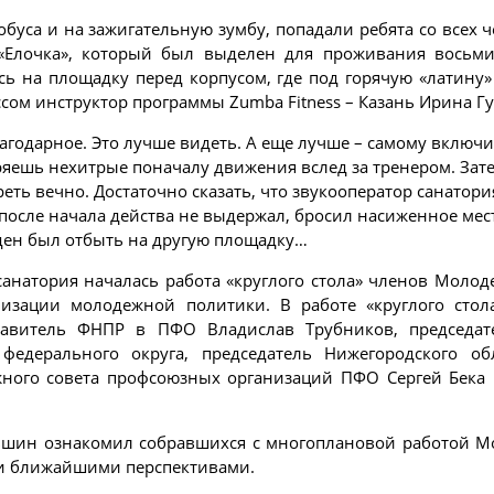
втобуса и на зажигательную зумбу, попадали ребята со всех
«Елочка», который был выделен для проживания восьми
ь на площадку перед корпусом, где под горячую «латину
ом инструктор программы Zumba Fitness – Казань Ирина Гу
благодарное. Это лучше видеть. А еще лучше – самому вклю
яешь нехитрые поначалу движения вслед за тренером. За
еть вечно. Достаточно сказать, что звукооператор санатор
осле начала действа не выдержал, бросил насиженное место
жден был отбыть на другую площадку…
санатория началась работа «круглого стола» членов Моло
зации молодежной политики. В работе «круглого стол
тавитель ФНПР в ПФО Владислав Трубников, председат
федерального округа, председатель Нижегородского об
жного совета профсоюзных организаций ПФО Сергей Бека 
шин ознакомил собравшихся с многоплановой работой Мо
и ближайшими перспективами.