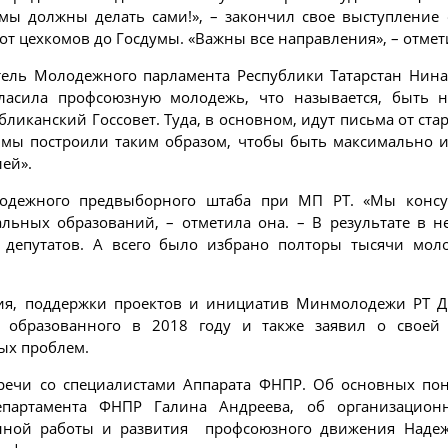
у мы должны делать сами!», – закончил свое выступление
от цехкомов до Госдумы. «Важны все направления», – отмет
ель Молодежного парламента Республики Татарстан Нина 
ласила профсоюзную молодежь, что называется, быть н
ликанский Госсовет. Туда, в основном, идут письма от ста
 мы построили таким образом, чтобы быть максимально 
лей».
лодежного предвыборного штаба при МП РТ. «Мы консу
альных образований, – отметила она. – В результате в
 депутатов. А всего было избрано полторы тысячи мол
тия, поддержки проектов и инициатив Минмолодежи РТ Д
а, образованного в 2018 году и также заявил о своей
ых проблем.
речи со специалистами Аппарата ФНПР. Об основных поня
Департамента ФНПР Галина Андреева, об организацион
нной работы и развития профсоюзного движения Надеж