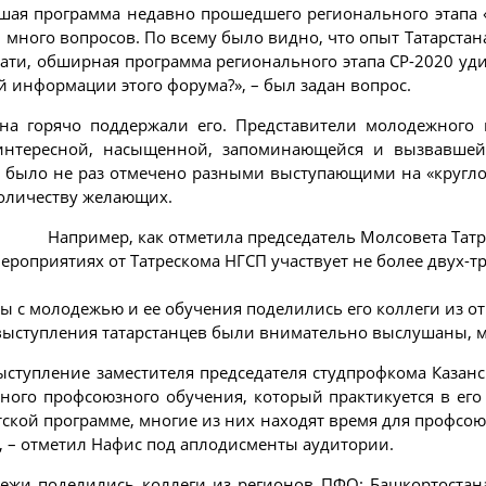
ая программа недавно прошедшего регионального этапа «
много вопросов. По всему было видно, что опыт Татарстан
ти, обширная программа регионального этапа СР-2020 уди
й информации этого форума?», – был задан вопрос.
ина горячо поддержали его. Представители молодежного
интересной, насыщенной, запоминающейся и вызвавшей
это было не раз отмечено разными выступающими на «кругл
количеству желающих.
Например, как отметила председатель Молсовета Тат
роприятиях от Татрескома НГСП участвует не более двух-тр
 с молодежью и ее обучения поделились его коллеги из о
 выступления татарстанцев были внимательно выслушаны, м
ступление заместителя председателя студпрофкома Казан
ного профсоюзного обучения, который практикуется в ег
тской программе, многие из них находят время для профсо
», – отметил Нафис под аплодисменты аудитории.
жи поделились коллеги из регионов ПФО: Башкортостана