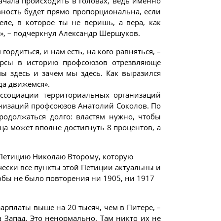
ачала происходить в головах, ведь именно
вность будет прямо пропорциональна, если
ле, в которое ты не веришь, а вера, как
и», – подчеркнул Александр Шершуков.
ордиться, и нам есть, на кого равняться, –
курсы в историю профсоюзов отрезвляюще
ы здесь и зачем мы здесь. Как выразился
да движемся».
Ассоциации территориальных организаций
анизаций профсоюзов Анатолий Соколов. По
родолжаться долго: властям нужно, чтобы
ца может вполне достигнуть 8 процентов, а
 Петицию Николаю Второму, которую
ически все пункты этой Петиции актуальны и
тобы не было повторения ни 1905, ни 1917
арплаты выше на 20 тысяч, чем в Питере, –
а Запад. Это ненормально. Там никто их не