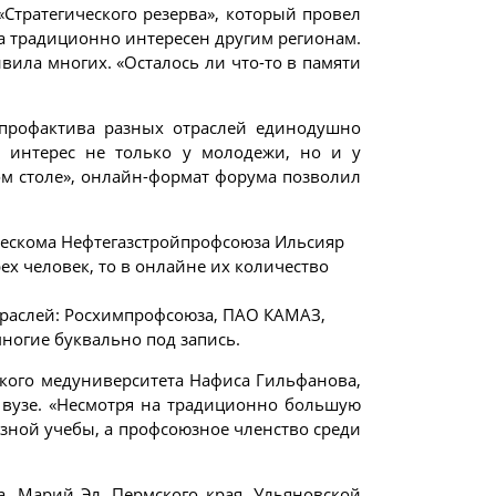
Стратегического резерва», который провел
а традиционно интересен другим регионам.
вила многих. «Осталось ли что-то в памяти
 профактива разных отраслей единодушно
 интерес не только у молодежи, но и у
ом столе», онлайн-формат форума позволил
рескома Нефтегазстройпрофсоюза Ильсияр
ех человек, то в онлайне их количество
траслей: Росхимпрофсоюза, ПАО КАМАЗ,
ногие буквально под запись.
ского медуниверситета Нафиса Гильфанова,
о вузе. «Несмотря на традиционно большую
юзной учебы, а профсоюзное членство среди
, Марий Эл, Пермского края, Ульяновской