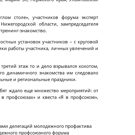
лом столе», участников форума эксперт
Нижегородской области, зампредседателя
тренинг-знакомство.
стных установок участников – с круговой
ики работы участника, личных увлечений и
 третий этаж то и дело взрывался хохотом,
кого динамичного знакомства им следовало
альные и региональные праздники.
ебят ждало еще множество мероприятий: от
в профсоюзах» и квеста «Я в профсоюзе»,
ками делегаций молодежного профактива
дежного профсоюзного форума