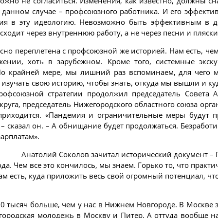
ожно не согласиться. Изменения, как известно, должны сн
 данном случае – профсоюзного работника. И его эффекти
ия в эту идеологию. Невозможно быть эффективным в де
исходит через внутреннюю работу, а не через песни и пляск
но переплетена с профсоюзной же историей. Нам есть, чем г
ении, хоть в зарубежном. Кроме того, системные экс
о крайней мере, мы лишний раз вспоминаем, для чего м
зучать свою историю, чтобы знать, откуда мы вышли и ку
рофсоюзной стратегии продолжил председатель Совета 
руга, председатель Нижегородского областного союза орг
 приходится. «Пандемия и ограничительные меры будут п
сказал он. – А обнищание будет продолжаться. Безработи
зарплатам».
Анатолий Соколов зачитал исторический документ –
а. Чем все это кончилось, мы знаем. Горько то, что практ
зам есть, куда приложить весь свой огромный потенциал, ч
20 тысяч больше, чем у нас в Нижнем Новгороде. В Москве з
городская молодежь в Москву и Питер. А оттуда вообще н