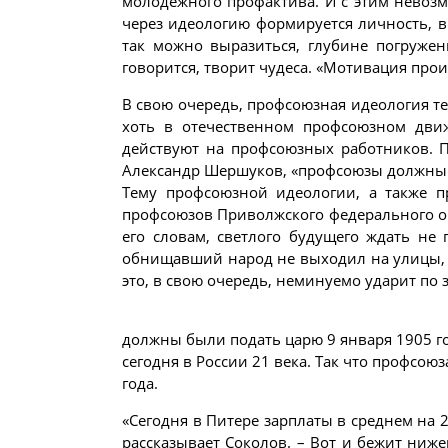
молодежного профактива. И с этим невозм
через идеологию формируется личность, в
так можно выразиться, глубине погружен
говорится, творит чудеса. «Мотивация про
В свою очередь, профсоюзная идеология тес
хоть в отечественном профсоюзном движ
действуют на профсоюзных работников. П
Александр Шершуков, «профсоюзы должны и
Тему профсоюзной идеологии, а также п
профсоюзов Приволжского федерального ок
его словам, светлого будущего ждать не
обнищавший народ не выходил на улицы, – 
это, в свою очередь, неминуемо ударит по 
должны были подать царю 9 января 1905 год
сегодня в России 21 века. Так что профсою
года.
«Сегодня в Питере зарплаты в среднем на 
рассказывает Соколов. – Вот и бежит ниже