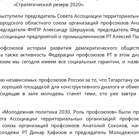
«Стратегический резерв 2020».
выступили председатель Совета Ассоциации территориаль
городского областного союза организаций профсоюзов Ан
председателя ФНПР Александр Шершуков, председатель Фе
 Ассоциации предприятий и промышленников РТ Алексей Па
фсоюзов истории развития демократического общества
 а также активность Федерации профсоюзов РТ в этом ди
оюзам мы сегодня имеем все социальные гарантии, и назв
 независимых профсоюзов России за то, что Татарстану о
т хорошей площадкой для конструктивного диалога и обме
 сидящая в зале молодежь станет теми, кто уже завтра 
ю «Молодежная политика 2030. Роль профсоюзов» были п
ета Ассоциации территориальных организаций профсою
о союза организаций профсоюзов Анатолий Соколов, нача
лодежи РТ Динар Хафизов и председатель Молодежного