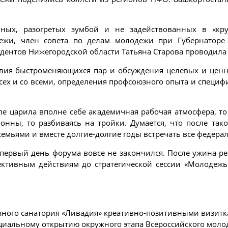
ых, разогретых зумбой и не задействованных в «круг
ежи, член совета по делам молодежи при Губернаторе 
ентов Нижегородской области Татьяна Старова проводила 
вия быстроменяющихся пар и обсуждения целевых и ценно
сех и со всеми, определения профсоюзного опыта и специф
ле царила вполне себе академичная рабочая атмосфера, то
лонны, то разбиваясь на тройки. Думается, что после та
 семьями и вместе долгие-долгие годы встречать все федер
м первый день форума вовсе не закончился. После ужина р
ективным действиям до стратегической сессии «Молодежь 
юзного санатория «Ливадия» креативно-позитивными визит
иальному открытию окружного этапа Всероссийского моло