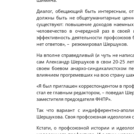
Шимина.
Диалог, обещающий быть интересным, от
должны быть не общегуманитарные ценност
существуют: повышение доходов наемных 
человечество в очередной раз в своей 
эффективность деятельности профсоюзов б
нет ответов», – резюмировал Шершуков.
На вполне справедливый (и чуть не написа
сам Александр Шершуков в свои 20-25 лет
своем боевом анархо-синдикалистском пе
влиянием прогремевших на всю страну шахт
«Я был приглашен корреспондентом в профс
стал ее главным редактором, – поведал Ше
заместителя председателя ФНПР».
Так что вариант с индифферентно-апол
Шершукова. Своя профсоюзная идеология с
Кстати, о профсоюзной истории и идеоло