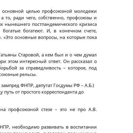
то основной целью профсоюзной молодежи
а то, ради чего, собственно, профсоюзы и
ях нынешнего постпандемического кризиса
богатые богатеют. И, в конечном счете,
. «Это основные вопросы, на которые пока
Татьяны Старовой, а кем был и о чем думал
ри этом интересный ответ. Он рассказал о
орьбой за справедливость – которое, под
фсоюзные рельсы.
зампред ФНПР, депутат Госдумы РФ – А.Б.)
у путь от простого корреспондента до
а профсоюзной стезе – это не про А.В.
ФНПР, необходимо развивать в воспитании