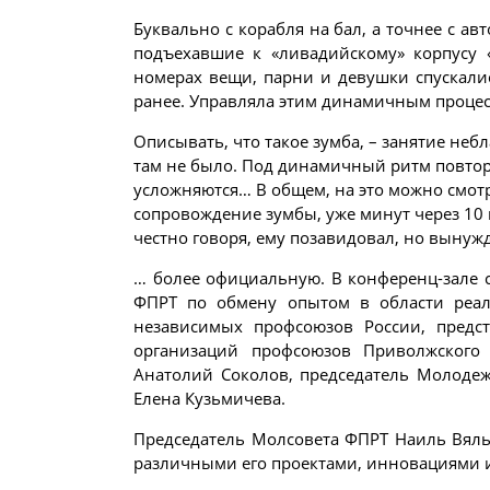
Буквально с корабля на бал, а точнее с а
подъехавшие к «ливадийскому» корпусу 
номерах вещи, парни и девушки спускалис
ранее. Управляла этим динамичным процесс
Описывать, что такое зумба, – занятие не
там не было. Под динамичный ритм повтор
усложняются… В общем, на это можно смотр
сопровождение зумбы, уже минут через 10 п
честно говоря, ему позавидовал, но выну
… более официальную. В конференц-зале 
ФПРТ по обмену опытом в области реали
независимых профсоюзов России, предс
организаций профсоюзов Приволжского 
Анатолий Соколов, председатель Молоде
Елена Кузьмичева.
Председатель Молсовета ФПРТ Наиль Вяль
различными его проектами, инновациями 