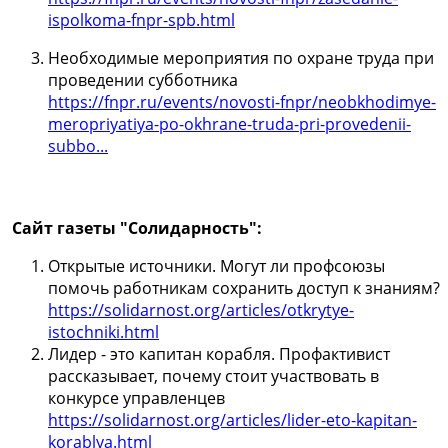
ispolkoma-fnpr-spb.html
Необходимые мероприятия по охране труда при
проведении субботника
https://fnpr.ru/events/novosti-fnpr/neobkhodimye-
meropriyatiya-po-okhrane-truda-pri-provedenii-
subbo...
Сайт газеты "Солидарность":
Открытые источники. Могут ли профсоюзы
помочь работникам сохранить доступ к знаниям?
https://solidarnost.org/articles/otkrytye-
istochniki.html
Лидер - это капитан корабля. Профактивист
рассказывает, почему стоит участвовать в
конкурсе управленцев
https://solidarnost.org/articles/lider-eto-kapitan-
korablya.html