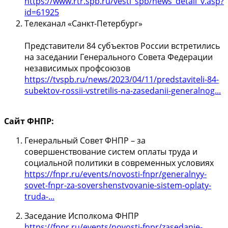
https://www.rtr.spb.ru/vesti_spb/news_detail_v.asp?
id=61925
Телеканал «Санкт-Петербург»
Представители 84 субъектов России встретились
на заседании Генерального Совета Федерации
независимых профсоюзов
https://tvspb.ru/news/2023/04/11/predstaviteli-84-
subektov-rossii-vstretilis-na-zasedanii-generalnog...
Сайт ФНПР:
Генеральный Совет ФНПР – за
совершенствование систем оплаты труда и
социальной политики в современных условиях
https://fnpr.ru/events/novosti-fnpr/generalnyy-
sovet-fnpr-za-sovershenstvovanie-sistem-oplaty-
truda-...
Заседание Исполкома ФНПР
https://fnpr.ru/events/novosti-fnpr/zasedanie-