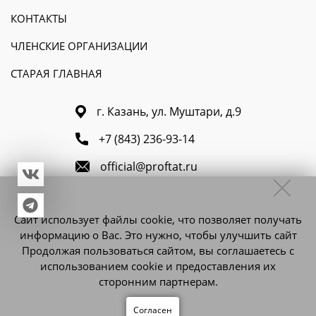
КОНТАКТЫ
ЧЛЕНСКИЕ ОРГАНИЗАЦИИ
СТАРАЯ ГЛАВНАЯ
г. Казань, ул. Муштари, д.9
+7 (843) 236-93-14
official@proftat.ru
official16@yandex.ru
Сайт использует файлы cookie, что позволяет получать
информацию о Вас. Это нужно, чтобы улучшить сайт
Продолжая пользоваться сайтом, вы соглашаетесь с
© Федерация профсоюзов Республики Татарстан 2007-2025
использованием cookie и предоставления их
сторонним партнерам.
Политика конфиденциальности и оферта
Разработано в
Согласен